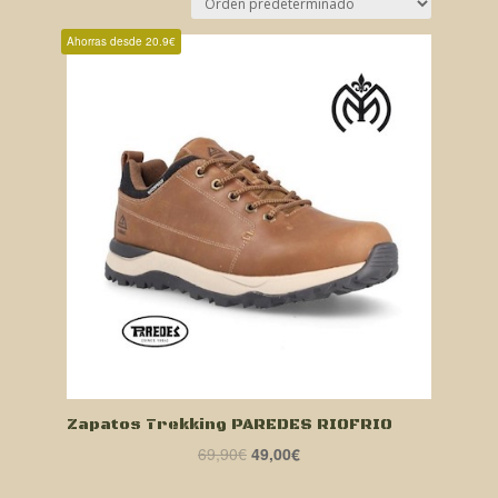
Ahorras desde 20.9€
Zapatos Trekking PAREDES RIOFRIO
El
El
69,90
€
49,00
€
precio
precio