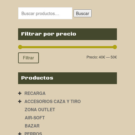
original
actual
era:
es:
Buscar
69,90€.
49,00€.
Filtrar por precio
Precio:
40€
—
50€
Filtrar
Productos
RECARGA
ACCESORIOS CAZA Y TIRO
ZONA OUTLET
AIR-SOFT
BAZAR
PERROS