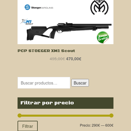
755,00€.
599,00€.
PCP STOEGER XM1 Scout
El
El
495,00
€
470,00
€
precio
precio
original
actual
era:
es:
Buscar
495,00€.
470,00€.
Filtrar por precio
Precio:
290€
—
600€
Filtrar