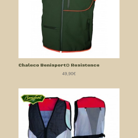
Chaleco Benisport® Resistence
49,90
€