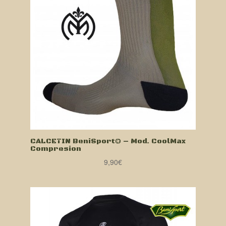
CALCETIN BeniSport® – Mod. CoolMax
Compresion
9,90
€