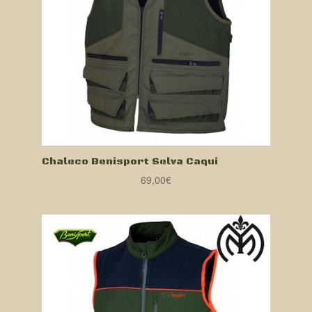
Chaleco Benisport Selva Caqui
69,00
€