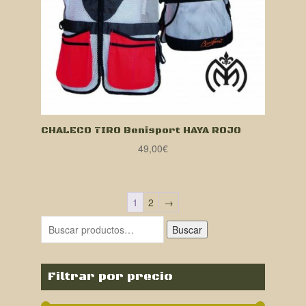
CHALECO TIRO Benisport HAYA ROJO
49,00
€
1
2
→
Buscar
Filtrar por precio