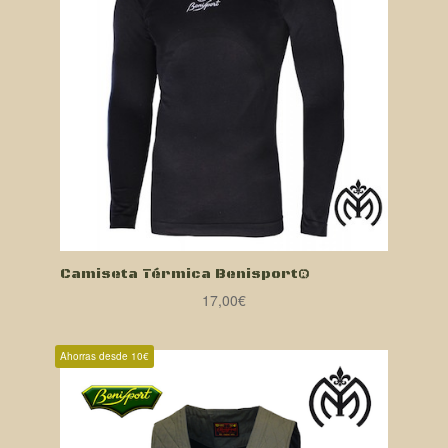
Camiseta Térmica Benisport®
17,00
€
Ahorras desde 10€