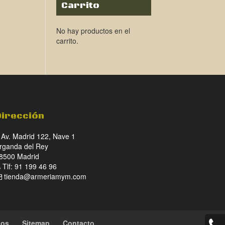
Carrito
No hay productos en el
carrito.
Dirección
Av. Madrid 122, Nave 1
rganda del Rey
8500 Madrid
Tlf: 91 199 46 96
tienda@armeriamym.com
ios
Sitemap
Contacto