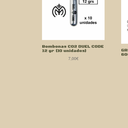
Bombonas CO2 DUEL CODE
GR
12 gr (10 unidades)
60
7,00
€