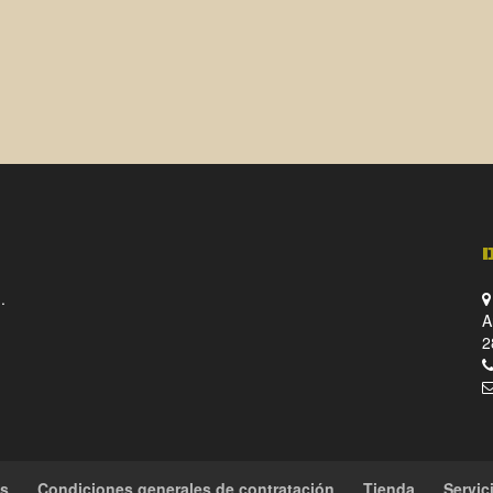
.
A
2
es
Condiciones generales de contratación
Tienda
Servic