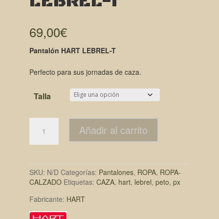
LEBREL-T
69,00
€
Pantalón HART LEBREL-T
Perfecto para sus jornadas de caza.
Talla
Añadir al carrito
SKU:
N/D
Categorías:
Pantalones
,
ROPA
,
ROPA-
CALZADO
Etiquetas:
CAZA
,
hart
,
lebrel
,
peto
,
px
Fabricante:
HART