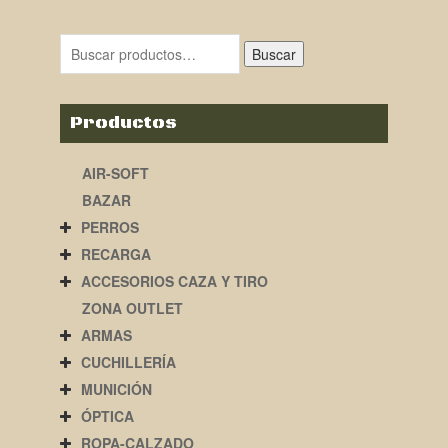
original
actual
era:
es:
Buscar
25,00€.
15,00€.
Productos
AIR-SOFT
BAZAR
PERROS
RECARGA
ACCESORIOS CAZA Y TIRO
ZONA OUTLET
ARMAS
CUCHILLERÍA
MUNICIÓN
ÓPTICA
ROPA-CALZADO