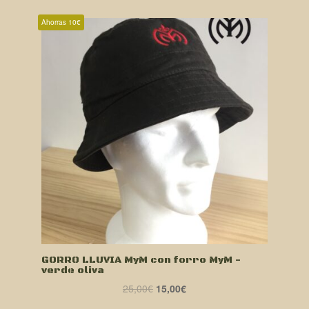
Ahorras 10€
GORRO LLUVIA MyM con forro MyM -
verde oliva
El
El
25,00
€
15,00
€
precio
precio