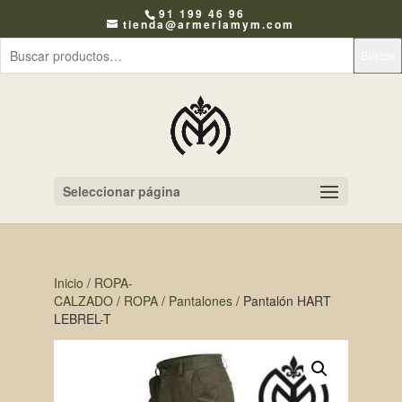
91 199 46 96
tienda@armeriamym.com
Buscar
Seleccionar página
Inicio
/
ROPA-
CALZADO
/
ROPA
/
Pantalones
/ Pantalón HART
LEBREL-T