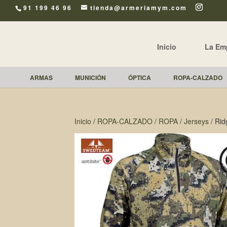
91 199 46 96
tienda@armeriamym.com
Inicio
La Em
ARMAS
MUNICIÓN
ÓPTICA
ROPA-CALZADO
Inicio
/
ROPA-CALZADO
/
ROPA
/
Jerseys
/ Rid