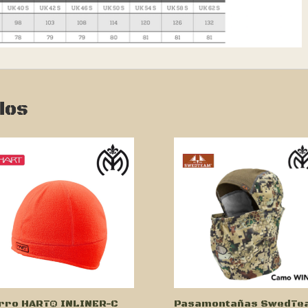
dos
rro HART® INLINER-C
Pasamontañas SwedTe