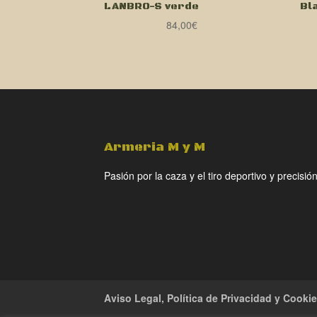
LANBRO-S verde
Bl
84,00
€
Armeria M y M
Pasión por la caza y el tiro deportivo y precisión
Aviso Legal, Política de Privacidad y Cooki