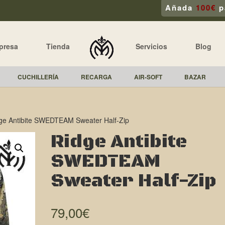
Añada
100€
p
presa
Tienda
Servicios
Blog
CUCHILLERÍA
RECARGA
AIR-SOFT
BAZAR
ge Antibite SWEDTEAM Sweater Half-Zip
Ridge Antibite
SWEDTEAM
Sweater Half-Zip
79,00
€