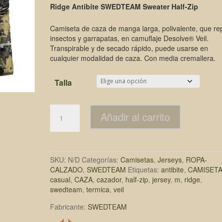
Ridge Antibite SWEDTEAM Sweater Half-Zip
Camiseta de caza de manga larga, polivalente, que re
insectos y garrapatas, en camuflaje Desolve® Veil.
Transpirable y de secado rápido, puede usarse en
cualquier modalidad de caza. Con media cremallera.
Talla
Añadir al carrito
SKU:
N/D
Categorías:
Camisetas
,
Jerseys
,
ROPA-
CALZADO
,
SWEDTEAM
Etiquetas:
antibite
,
CAMISET
casual
,
CAZA
,
cazador
,
half-zip
,
jersey
,
m
,
ridge
,
swedteam
,
termica
,
veil
Fabricante:
SWEDTEAM