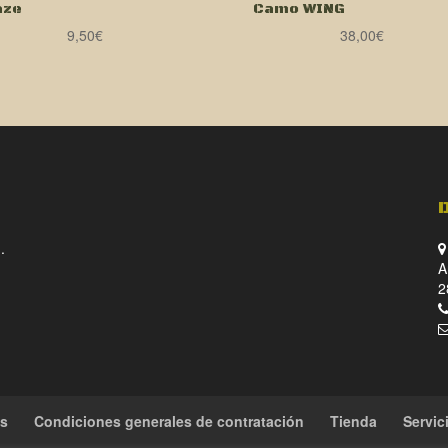
aze
Camo WING
9,50
€
38,00
€
.
A
2
es
Condiciones generales de contratación
Tienda
Servic