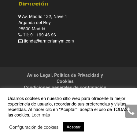
Dirección
Av. Madrid 122, Nave 1
Arganda del Rey
28500 Madrid
Tlf: 91 199 46 96
tienda@armeriamym.com
Aviso Legal, Política de Privacidad y
Cookies
Condiciones generales de contratación
Tienda
Servicios
Sitemap
Contacto
Usamos cookies en nuestro sitio web para ofrecerle la mejor
experiencia de usuario, recordando sus preferencias y visitas
repetidas. Al hacer clic en "Aceptar", acepta el uso de TODAS
las cookies.
Leer más
Copyright · 2016 Armeria M y M · Todos los
Configuración de cookies
Aceptar
derechos reservados