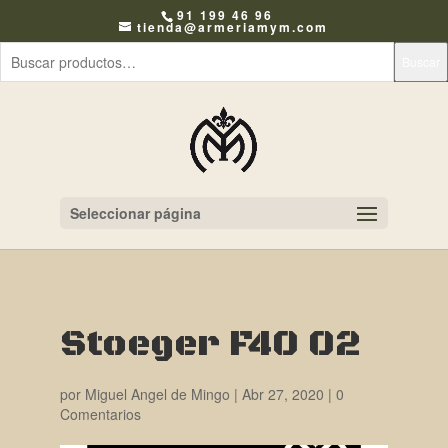
91 199 46 96
tienda@armeriamym.com
Buscar
Seleccionar página
Stoeger F40 02
por
Miguel Angel de Mingo
|
Abr 27, 2020
|
0
Comentarios