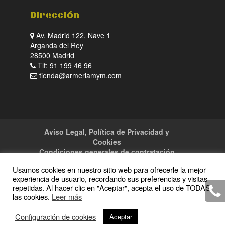
Dirección
Av. Madrid 122, Nave 1
Arganda del Rey
28500 Madrid
Tlf: 91 199 46 96
tienda@armeriamym.com
Aviso Legal, Política de Privacidad y
Cookies
Condiciones generales de contratación
Tienda
Servicios
Sitemap
Contacto
Usamos cookies en nuestro sitio web para ofrecerle la mejor
experiencia de usuario, recordando sus preferencias y visitas
repetidas. Al hacer clic en "Aceptar", acepta el uso de TODAS
las cookies.
Leer más
Copyright · 2016 Armeria M y M · Todos los
Configuración de cookies
Aceptar
derechos reservados