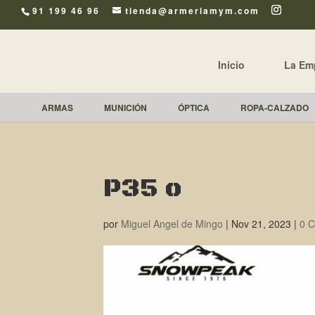
91 199 46 96
tienda@armeriamym.com
Inicio
La Em
ARMAS
MUNICIÓN
ÓPTICA
ROPA-CALZADO
P35 o
por
Miguel Angel de Mingo
|
Nov 21, 2023
|
0 C