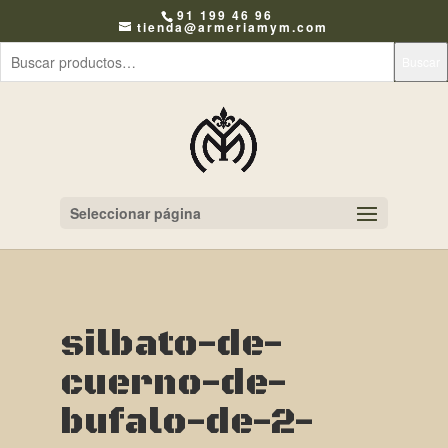
91 199 46 96
tienda@armeriamym.com
Buscar
Seleccionar página
silbato-de-
cuerno-de-
bufalo-de-2-