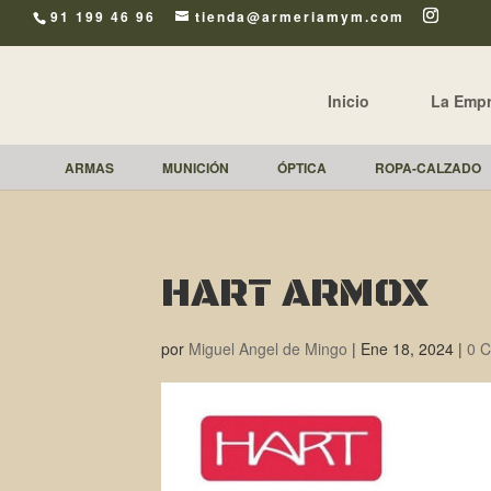
91 199 46 96
tienda@armeriamym.com
Inicio
La Emp
ARMAS
MUNICIÓN
ÓPTICA
ROPA-CALZADO
HART ARMOX
por
Miguel Angel de Mingo
|
Ene 18, 2024
|
0 C