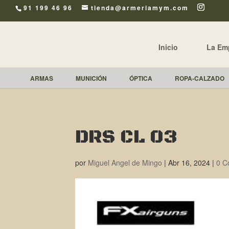
91 199 46 96
tienda@armeriamym.com
Inicio
La Em
ARMAS
MUNICIÓN
ÓPTICA
ROPA-CALZADO
DRS CL 03
por
Miguel Angel de Mingo
|
Abr 16, 2024
|
0 C