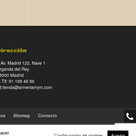
Dirección
Av. Madrid 122, Nave 1
rganda del Rey
8500 Madrid
Tlf: 91 199 46 96
tienda@armeriamym.com
ios
Sitemap
Contacto
hacer
Configuración de cookies
Aceptar