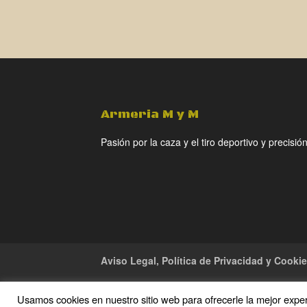
Armeria M y M
Pasión por la caza y el tiro deportivo y precisión
Aviso Legal, Política de Privacidad y Cooki
Usamos cookies en nuestro sitio web para ofrecerle la mejor experi
Copyright · 2016 Armeria M y M · Todos los de