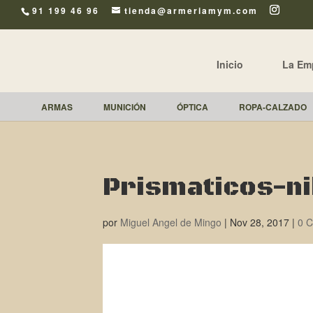
91 199 46 96
tienda@armeriamym.com
Inicio
La Em
ARMAS
MUNICIÓN
ÓPTICA
ROPA-CALZADO
Prismaticos-n
por
Miguel Angel de Mingo
|
Nov 28, 2017
|
0 C