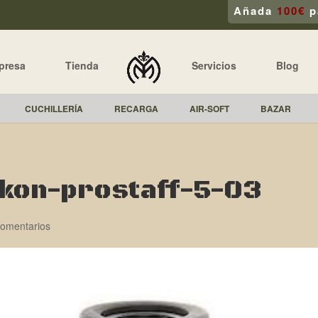
Añada
100€
p
presa
Tienda
Servicios
Blog
CUCHILLERÍA
RECARGA
AIR-SOFT
BAZAR
ikon-prostaff-5-03
omentarios