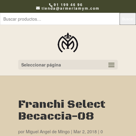
91 199 46 96
tienda@armeriamym.com
Buscar
Seleccionar página
Franchi Select
Becaccia-08
por
Miguel Angel de Mingo
|
Mar 2, 2018
|
0