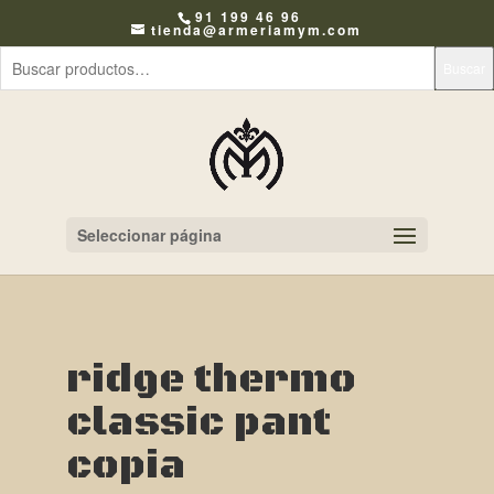
91 199 46 96
tienda@armeriamym.com
Buscar
Seleccionar página
ridge thermo
classic pant
copia