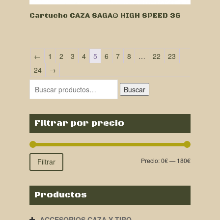
Cartucho CAZA SAGA® HIGH SPEED 36
←
1
2
3
4
5
6
7
8
…
22
23
24
→
Buscar
Filtrar por precio
Precio:
0€
—
180€
Filtrar
Productos
ACCESORIOS CAZA Y TIRO