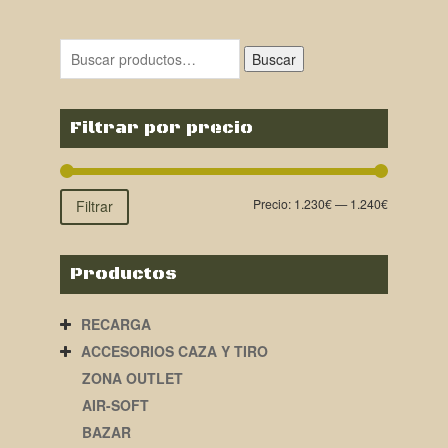
original
actual
era:
es:
Buscar
1.300,00€.
1.235,00€.
Filtrar por precio
Precio:
1.230€
—
1.240€
Filtrar
Productos
RECARGA
ACCESORIOS CAZA Y TIRO
ZONA OUTLET
AIR-SOFT
BAZAR