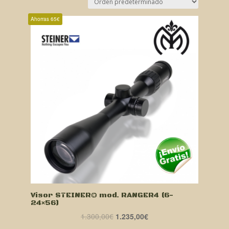
Ahorras 65€
Visor STEINER® mod. RANGER4 (6-
24×56)
El
El
1.300,00
€
1.235,00
€
precio
precio