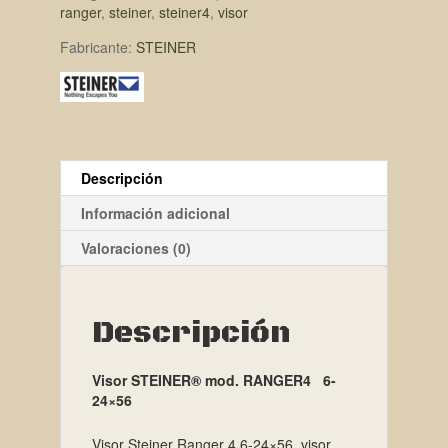
ranger
,
steiner
,
steiner4
,
visor
Fabricante:
STEINER
Descripción
Información adicional
Valoraciones (0)
Descripción
Visor STEINER® mod. RANGER4 6-
24×56
Visor Steiner Ranger 4 6-24×56, visor