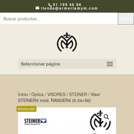
91 199 46 96
tienda@armeriamym.com
Buscar
Seleccionar página
Inicio
/
Óptica
/
VISORES
/
STEINER
/ Visor
STEINER® mod. RANGER4 (6-24×56)
Ahorras 65€