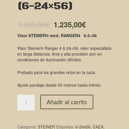
(6-24×56)
El
El
1.300,00
€
1.235,00
€
precio
precio
Visor STEINER® mod. RANGER4 6-2×56
original
actual
Visor Steiner® Ranger 4 6-24×56, visor especialista
era:
es:
en larga distancia, tiros y alta precisión aún en
condiciones de iluminación difíciles.
1.300,00€.
1.235,00€.
Probado para los grandes retos en la caza.
Ajuste paralaje desde 50 metros hasta infinito.
Añadir al carrito
Categoría:
STEINER
Etiquetas:
6-24x56
,
CAZA
,