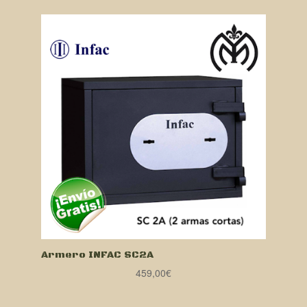
Armero INFAC SC2A
459,00
€