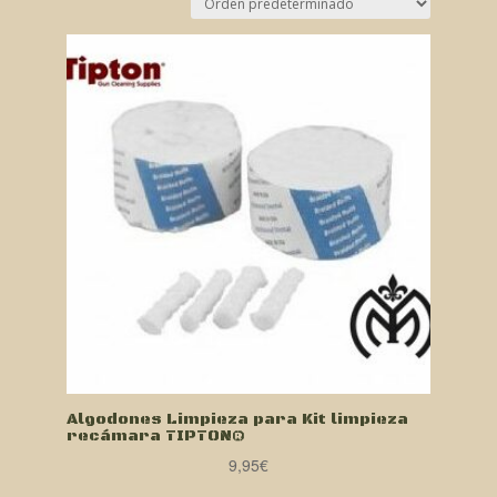
Algodones Limpieza para Kit limpieza
recámara TIPTON®
9,95
€