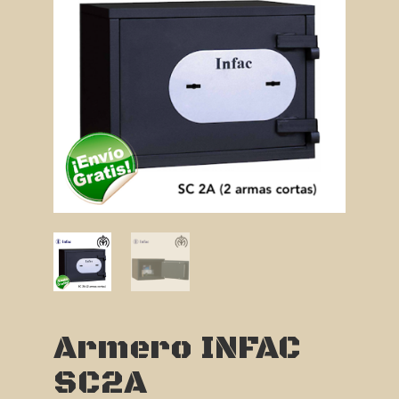
Armero INFAC
SC2A