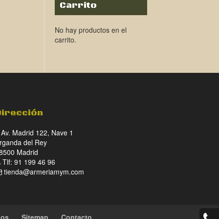
Carrito
No hay productos en el
carrito.
Dirección
Av. Madrid 122, Nave 1
rganda del Rey
8500 Madrid
Tlf: 91 199 46 96
tienda@armeriamym.com
ios
Sitemap
Contacto