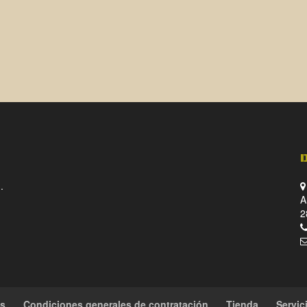
.
A
2
es
Condiciones generales de contratación
Tienda
Servic