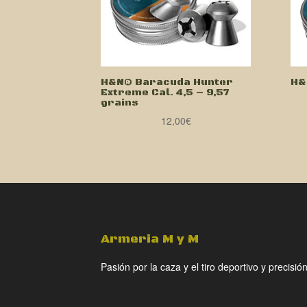
H&N® Baracuda Hunter
H&
Extreme Cal. 4,5 – 9,57
grains
12,00
€
Armeria M y M
Pasión por la caza y el tiro deportivo y precisión