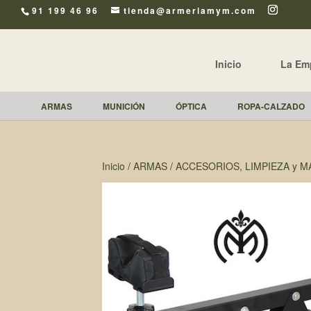
91 199 46 96
tienda@armeriamym.com
Inicio
La Em
ARMAS
MUNICIÓN
ÓPTICA
ROPA-CALZADO
Inicio
/
ARMAS
/
ACCESORIOS, LIMPIEZA y 