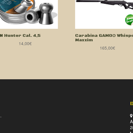
N Hunter Cal. 4,5
Carabina GAMO® Whisp
Maxxim
14,00
€
165,00
€
.
A
2