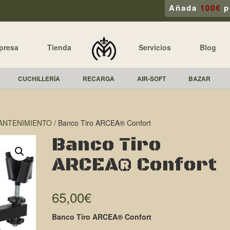
Añada
100€
p
presa
Tienda
Servicios
Blog
CUCHILLERÍA
RECARGA
AIR-SOFT
BAZAR
MANTENIMIENTO
/ Banco Tiro ARCEA® Confort
Banco Tiro
ARCEA® Confort
65,00
€
Banco Tiro ARCEA® Confort