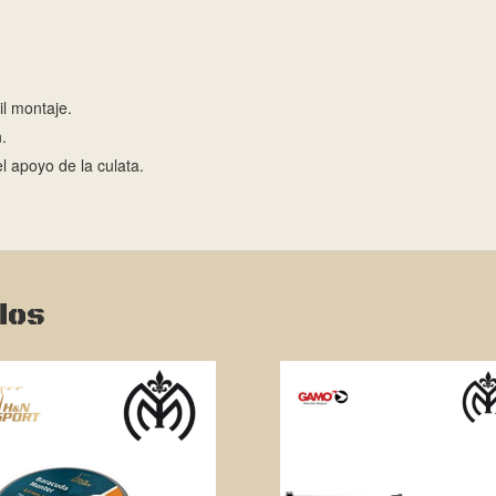
il montaje.
.
 apoyo de la culata.
dos