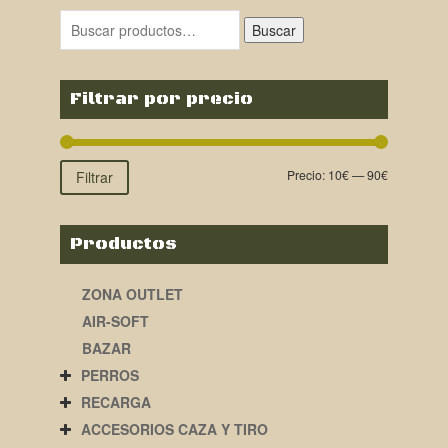
era:
es:
Buscar
34,90€.
19,00€.
Filtrar por precio
Precio:
10€
—
90€
Filtrar
Productos
ZONA OUTLET
AIR-SOFT
BAZAR
PERROS
RECARGA
ACCESORIOS CAZA Y TIRO