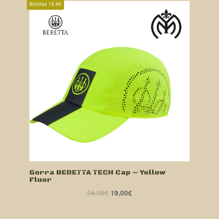
Ahorras 15.9€
Gorra BERETTA TECH Cap – Yellow
Fluor
El
El
34,90
€
19,00
€
precio
precio
original
actual