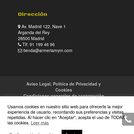
Dirección
Av. Madrid 122, Nave 1
Arganda del Rey
28500 Madrid
Tlf: 91 199 46 96
tienda@armeriamym.com
Aviso Legal, Política de Privacidad y
Cookies
Condiciones generales de contratación
Tienda
Servicios
Sitemap
Contacto
Usamos cookies en nuestro sitio web para ofrecerle la mejor
experiencia de usuario, recordando sus preferencias y visitas
repetidas. Al hacer clic en "Aceptar", acepta el uso de TODAS
las cookies.
Leer más
Copyright · 2016 Armeria M y M · Todos los