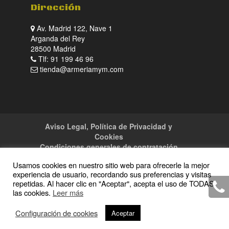
Dirección
Av. Madrid 122, Nave 1
Arganda del Rey
28500 Madrid
Tlf: 91 199 46 96
tienda@armeriamym.com
Aviso Legal, Política de Privacidad y
Cookies
Condiciones generales de contratación
Tienda
Servicios
Sitemap
Contacto
Usamos cookies en nuestro sitio web para ofrecerle la mejor
experiencia de usuario, recordando sus preferencias y visitas
repetidas. Al hacer clic en "Aceptar", acepta el uso de TODAS
las cookies.
Leer más
Copyright · 2016 Armeria M y M · Todos los
Configuración de cookies
Aceptar
derechos reservados