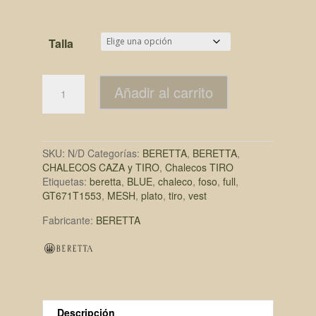
Talla
Añadir al carrito
SKU:
N/D
Categorías:
BERETTA
,
BERETTA
,
CHALECOS CAZA y TIRO
,
Chalecos TIRO
Etiquetas:
beretta
,
BLUE
,
chaleco
,
foso
,
full
,
GT671T1553
,
MESH
,
plato
,
tiro
,
vest
Fabricante:
BERETTA
Descripción