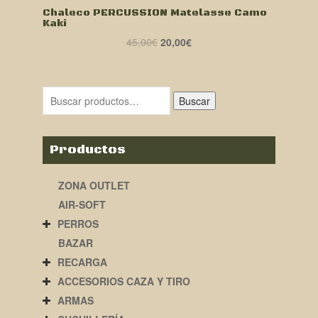
Chaleco PERCUSSION Matelasse Camo
Kaki
El
El
45,00
€
20,00
€
precio
precio
original
actual
era:
es:
Buscar
45,00€.
20,00€.
Productos
ZONA OUTLET
AIR-SOFT
PERROS
BAZAR
RECARGA
ACCESORIOS CAZA Y TIRO
ARMAS