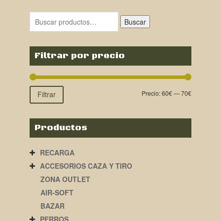
original
actual
era:
es:
Buscar
79,00€.
69,00€.
Filtrar por precio
Precio:
60€
—
70€
Filtrar
Productos
RECARGA
ACCESORIOS CAZA Y TIRO
ZONA OUTLET
AIR-SOFT
BAZAR
PERROS