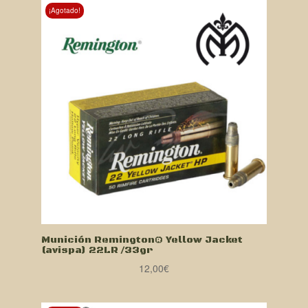
¡Agotado!
Munición Remington® Yellow Jacket
(avispa) 22LR /33gr
12,00
€