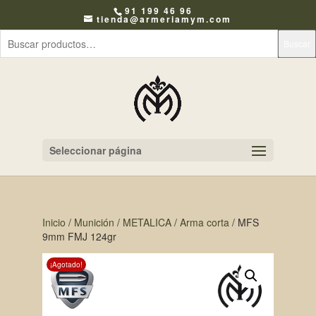
91 199 46 96
tienda@armeriamym.com
Buscar
Seleccionar página
Inicio
/
Munición
/
METALICA
/
Arma corta
/ MFS
9mm FMJ 124gr
¡Agotado!