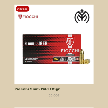
¡Agotado!
Fiocchi 9mm FMJ 115gr
22,00
€