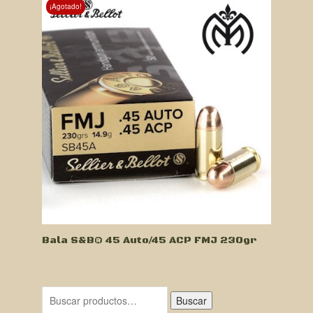
¡Agotado!
Bala S&B® 45 Auto/45 ACP FMJ 230gr
Buscar