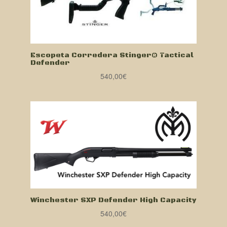
Escopeta Corredera Stinger® Tactical
Defender
540,00
€
Winchester SXP Defender High Capacity
540,00
€