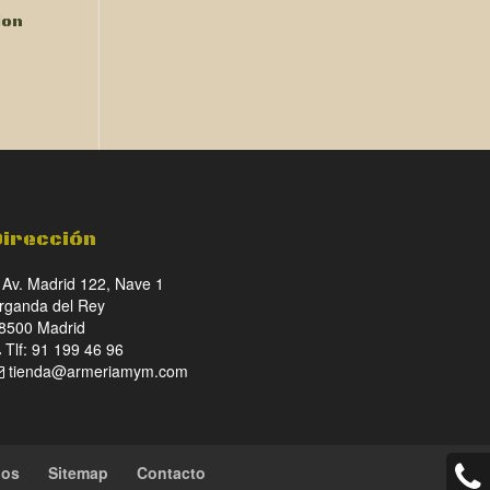
ion
Dirección
Av. Madrid 122, Nave 1
rganda del Rey
8500 Madrid
Tlf: 91 199 46 96
tienda@armeriamym.com
ios
Sitemap
Contacto