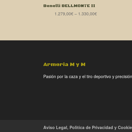
Benelli BELLMONTE II
1.279,00
€
–
1.330,00
€
Armeria M y M
Pasión por la caza y el tiro deportivo y precisión
Aviso Legal, Política de Privacidad y Cooki