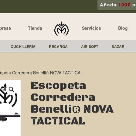
Añada
100€
p
presa
Tienda
Servicios
Blog
CUCHILLERÍA
RECARGA
AIR-SOFT
BAZAR
copeta Corredera Benelli® NOVA TACTICAL
Escopeta
Corredera
Benelli® NOVA
TACTICAL