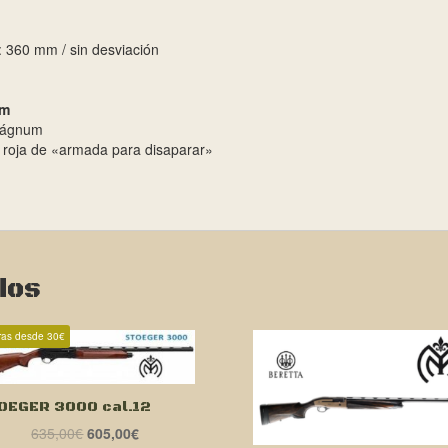
ón: 360 mm / sin desviación
cm
mágnum
 roja de «armada para disaparar»
dos
ras desde 30€
OEGER 3000 cal.12
El
El
635,00
€
605,00
€