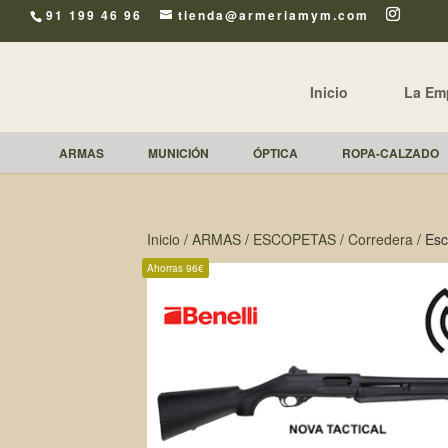
91 199 46 96
tienda@armeriamym.com
Inicio
La Em
ARMAS
MUNICIÓN
ÓPTICA
ROPA-CALZADO
Inicio
/
ARMAS
/
ESCOPETAS
/
Corredera
/ Es
Ahorras 96€