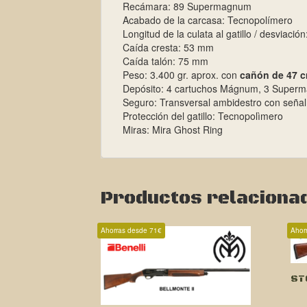
Recámara: 89 Supermagnum
Acabado de la carcasa: Tecnopolímero
Longitud de la culata al gatillo / desviaci
Caída cresta: 53 mm
Caída talón: 75 mm
Peso: 3.400 gr. aprox. con
cañón de 47 
Depósito: 4 cartuchos Mágnum, 3 Super
Seguro: Transversal ambidestro con señal
Protección del gatillo: Tecnopolìmero
Miras: Mira Ghost Ring
Productos relaciona
Ahorras desde 71€
Ahor
ST