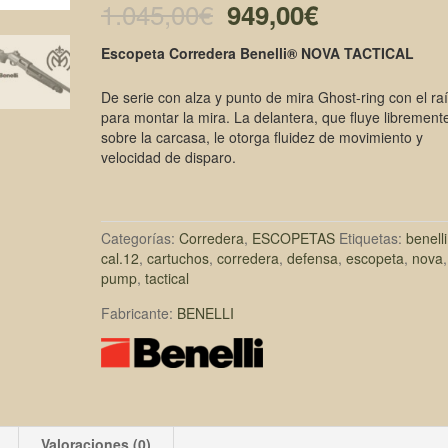
El
El
1.045,00
€
949,00
€
precio
precio
Escopeta Corredera Benelli® NOVA TACTICAL
original
actual
De serie con alza y punto de mira Ghost-ring con el raí
era:
es:
para montar la mira. La delantera, que fluye librement
sobre la carcasa, le otorga fluidez de movimiento y
1.045,00€.
949,00€.
velocidad de disparo.
Categorías:
Corredera
,
ESCOPETAS
Etiquetas:
benelli
cal.12
,
cartuchos
,
corredera
,
defensa
,
escopeta
,
nova
,
pump
,
tactical
Fabricante:
BENELLI
Valoraciones (0)