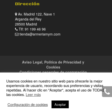
Dirección
Av. Madrid 122, Nave 1
Arganda del Rey
28500 Madrid
Tlf: 91 199 46 96
tienda@armeriamym.com
Aviso Legal, Política de Privacidad y
Cookies
Condiciones generales de contratación
Tienda
Servicios
Sitemap
Contacto
Usamos cookies en nuestro sitio web para ofrecerle la mejor
experiencia de usuario, recordando sus preferencias y visitas
repetidas. Al hacer clic en "Aceptar", acepta el uso de TODAS
las cookies.
Leer más
Copyright · 2016 Armeria M y M · Todos los
Configuración de cookies
Aceptar
derechos reservados