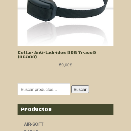
Collar Anti-ladridos DOG Trace®
(DG300)
59,00
€
Buscar
Productos
AIR-SOFT