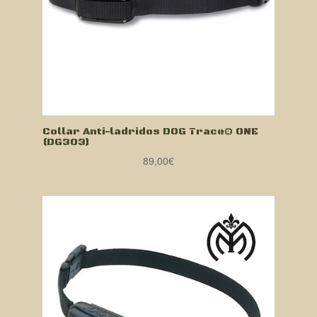
Collar Anti-ladridos DOG Trace® ONE
(DG303)
89,00
€