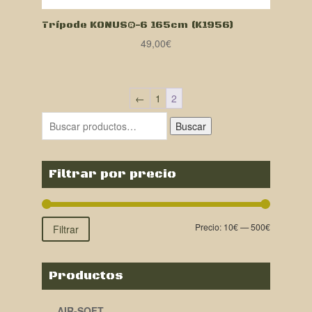
Trípode KONUS®-6 165cm (K1956)
49,00
€
←
1
2
Buscar
Filtrar por precio
Precio:
10€
—
500€
Filtrar
Productos
AIR-SOFT