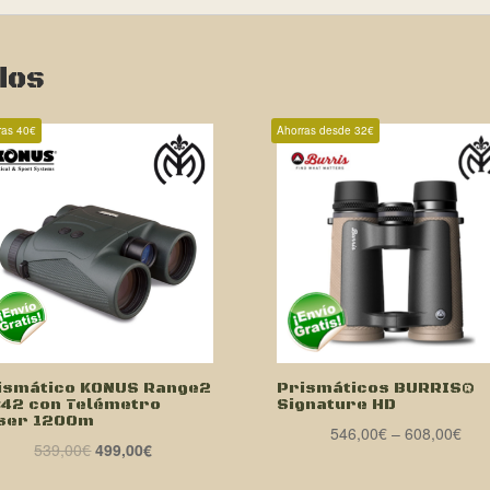
dos
ras 40€
Ahorras desde 32€
ismático KONUS Range2
Prismáticos BURRIS®
×42 con Telémetro
Signature HD
ser 1200m
546,00
€
–
608,00
€
El
El
539,00
€
499,00
€
precio
precio