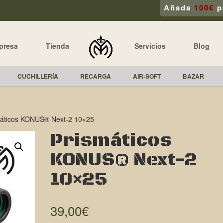
Añada
100€
p
presa
Tienda
Servicios
Blog
CUCHILLERÍA
RECARGA
AIR-SOFT
BAZAR
máticos KONUS® Next-2 10×25
Prismáticos
KONUS® Next-2
10×25
39,00
€