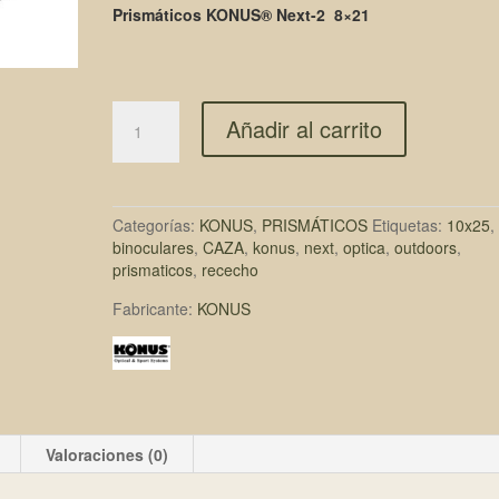
Prismáticos KONUS® Next-2 8×21
Añadir al carrito
Categorías:
KONUS
,
PRISMÁTICOS
Etiquetas:
10x25
,
binoculares
,
CAZA
,
konus
,
next
,
optica
,
outdoors
,
prismaticos
,
rececho
Fabricante:
KONUS
Valoraciones (0)