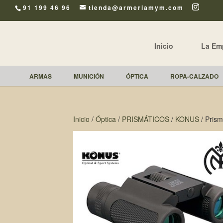
91 199 46 96
tienda@armeriamym.com
Inicio
La Em
ARMAS
MUNICIÓN
ÓPTICA
ROPA-CALZADO
Inicio
/
Óptica
/
PRISMÁTICOS
/
KONUS
/ Pris