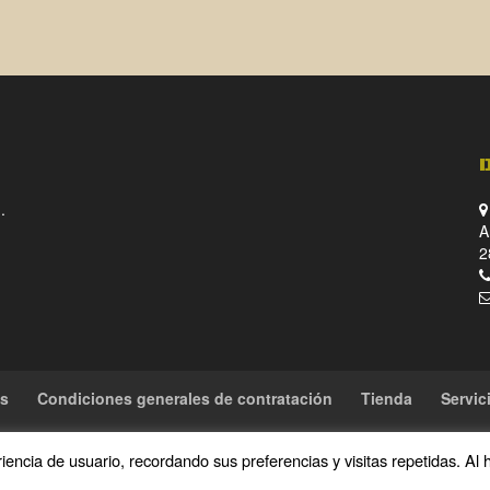
original
actual
era:
es:
539,00€.
499,00€.
.
A
2
es
Condiciones generales de contratación
Tienda
Servic
encia de usuario, recordando sus preferencias y visitas repetidas. Al 
rechos reservados