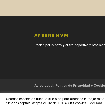
precio
precio
original
actual
era:
es:
2.099,00€.
1.999,00€.
Armeria M y M
Pasión por la caza y el tiro deportivo y precisión
Aviso Legal, Política de Privacidad y Cooki
Usamos cookies en nuestro sitio web para ofrecerle la mejor experi
Copyright · 2016 Armeria M y M · Todos los de
clic en "Aceptar", acepta el uso de TODAS las cookies.
Leer más