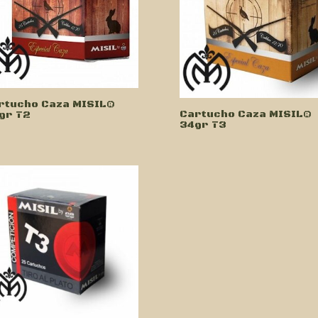
rtucho Caza MISIL®
Cartucho Caza MISIL®
gr T2
34gr T3