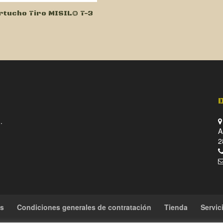
rtucho Tiro MISIL® T-3
.
A
2
es
Condiciones generales de contratación
Tienda
Servic