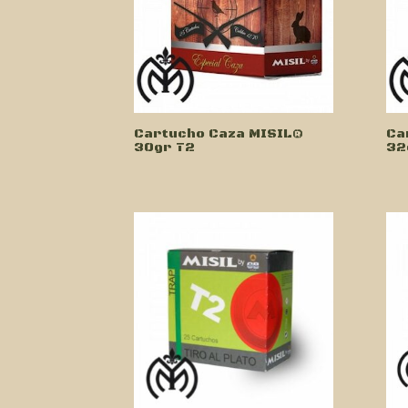
Cartucho Caza MISIL®
Ca
30gr T2
32