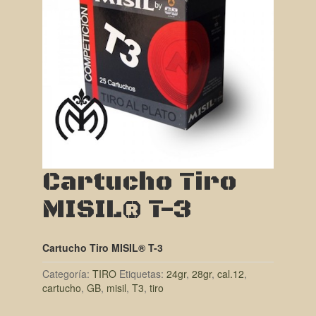
Cartucho Tiro
MISIL® T-3
Cartucho Tiro MISIL® T-3
Categoría:
TIRO
Etiquetas:
24gr
,
28gr
,
cal.12
,
cartucho
,
GB
,
misil
,
T3
,
tiro