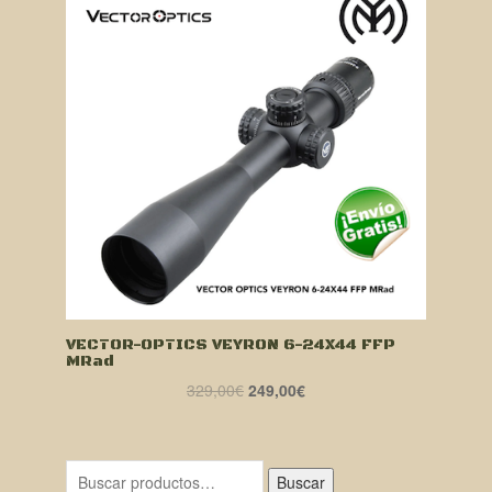
VECTOR-OPTICS VEYRON 6-24X44 FFP
MRad
El
El
329,00
€
249,00
€
precio
precio
original
actual
era:
es:
Buscar
329,00€.
249,00€.