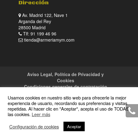
Dirección
Av. Madrid 122, Nave 1
Arganda del Rey
28500 Madrid
Tlf: 91 199 46 96
tienda@armeriamym.com
Aviso Legal, Política de Privacidad y
Cookies
Condiciones generales de contratación
Tienda
Servicios
Sitemap
Contacto
Usamos cookies en nuestro sitio web para ofrecerle la mejor
experiencia de usuario, recordando sus preferencias y visitas
repetidas. Al hacer clic en "Aceptar", acepta el uso de TODAS
las cookies.
Leer más
Copyright · 2016 Armeria M y M · Todos los
Configuración de cookies
Aceptar
derechos reservados