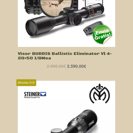
Visor BURRIS Ballistic Eliminator VI 4-
20×50 1/8Moa
El
El
2.895,00
€
2.590,00
€
precio
precio
original
actual
Ahorras 51€
era:
es:
2.895,00€.
2.590,00€.