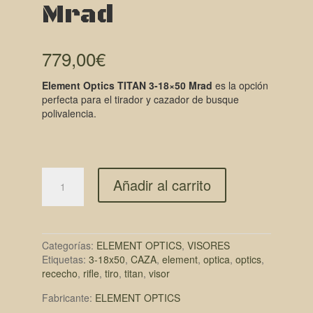
Mrad
779,00
€
Element Optics TITAN 3-18×50 Mrad
es la opción
perfecta para el tirador y cazador de busque
polivalencia.
Añadir al carrito
Categorías:
ELEMENT OPTICS
,
VISORES
Etiquetas:
3-18x50
,
CAZA
,
element
,
optica
,
optics
,
rececho
,
rifle
,
tiro
,
titan
,
visor
Fabricante:
ELEMENT OPTICS