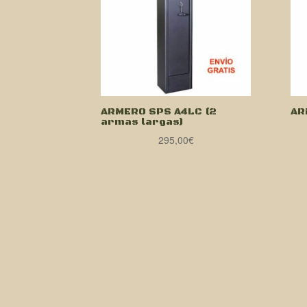
ARMERO SPS A4LC (2
AR
armas largas)
295,00
€