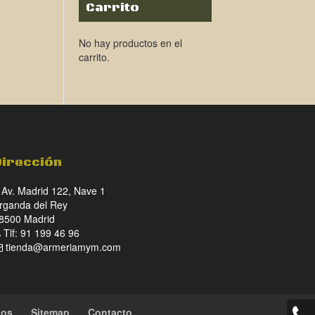
Carrito
No hay productos en el
carrito.
Dirección
Av. Madrid 122, Nave 1
rganda del Rey
8500 Madrid
Tlf: 91 199 46 96
tienda@armeriamym.com
ios
Sitemap
Contacto