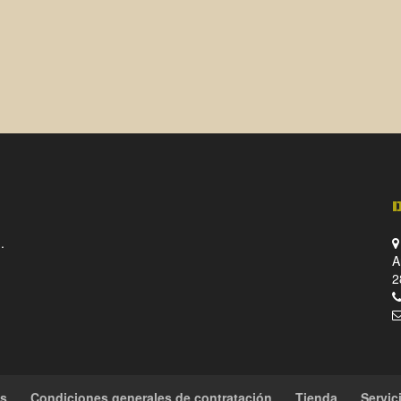
.
A
2
es
Condiciones generales de contratación
Tienda
Servic