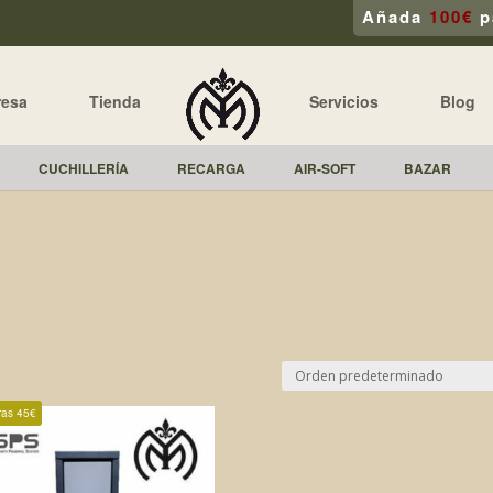
Añada
100€
p
resa
Tienda
Servicios
Blog
CUCHILLERÍA
RECARGA
AIR-SOFT
BAZAR
ras 45€