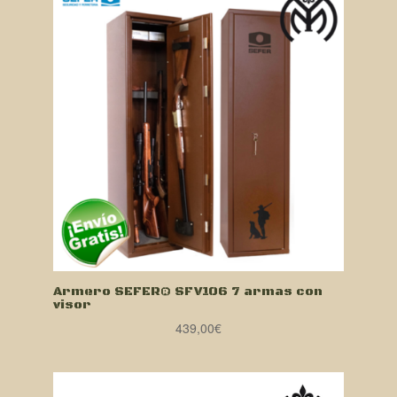
Armero SEFER® SFV106 7 armas con
visor
439,00
€