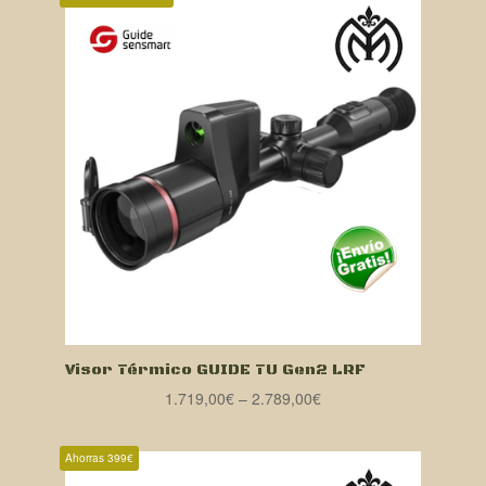
Visor Térmico GUIDE TU Gen2 LRF
1.719,00
€
–
2.789,00
€
Ahorras 399€