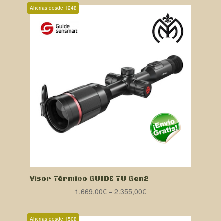
original
actual
Ahorras desde 124€
era:
es:
379,00€.
359,00€.
Visor Térmico GUIDE TU Gen2
1.669,00
€
–
2.355,00
€
Ahorras desde 150€