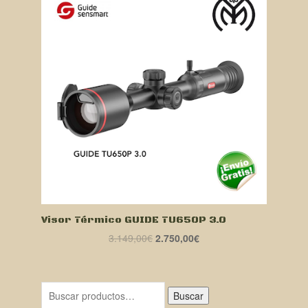
Visor Térmico GUIDE TU650P 3.0
El
El
3.149,00
€
2.750,00
€
precio
precio
original
actual
era:
es:
Buscar
3.149,00€.
2.750,00€.