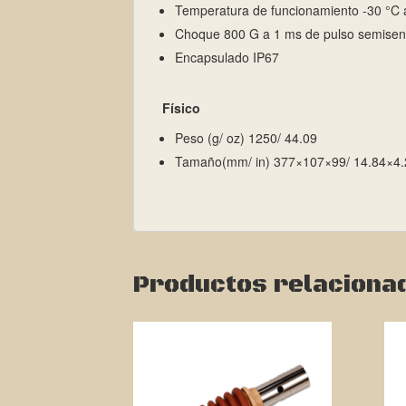
Temperatura de funcionamiento -30 °C a
Choque 800 G a 1 ms de pulso semisen
Encapsulado IP67
Físico
Peso (g/ oz) 1250/ 44.09
Tamaño(mm/ in) 377×107×99/ 14.84×4.
Productos relaciona