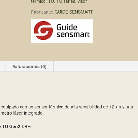
térmico
,
TU
,
TU series
,
visor
Fabricante:
GUIDE SENSMART
Valoraciones (0)
 equipado con un sensor térmico de alta sensibilidad de 12μm y una
etro láser integrado.
DE TU Gen2 LRF: