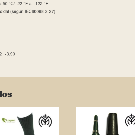
 50 °C/ -22 °F a +122 °F
oidal (según IEC60068-2-27)
21×3.90
dos