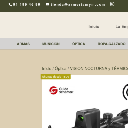
91 199 46 96
tienda@armeriamym.com
Inicio
La Em
ARMAS
MUNICIÓN
ÓPTICA
ROPA-CALZADO
Inicio
/
Óptica
/
VISION NOCTURNA y TÉRMIC
Ahorras desde 150€