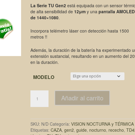
La Serie TU Gen2
está equipada con un sensor térmi
de alta sensibilidad de
12μm
y una
pantalla AMOLED
de 1440×1080
.
Incorpora telémetro láser con detección hasta 1500
metros !!
Además, la duración de la batería ha experimentado 
extensión sustancial, resultando en un aumento del 2
en la duración.
MODELO
Añadir al carrito
SKU:
N/D
Categoría:
VISION NOCTURNA y TÉRMICA
Etiquetas:
CAZA
,
gen2
,
guide
,
nocturno
,
rececho
,
TD4