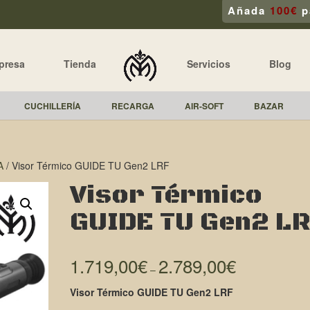
Añada
100€
p
presa
Tienda
Servicios
Blog
CUCHILLERÍA
RECARGA
AIR-SOFT
BAZAR
A
/ Visor Térmico GUIDE TU Gen2 LRF
Visor Térmico
GUIDE TU Gen2 L
1.719,00
€
2.789,00
€
–
Visor Térmico GUIDE TU Gen2 LRF