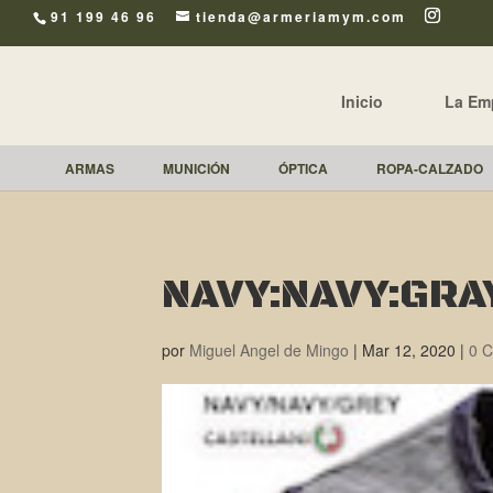
91 199 46 96
tienda@armeriamym.com
Inicio
La Em
ARMAS
MUNICIÓN
ÓPTICA
ROPA-CALZADO
NAVY:NAVY:GRAY
por
Miguel Angel de Mingo
|
Mar 12, 2020
|
0 C