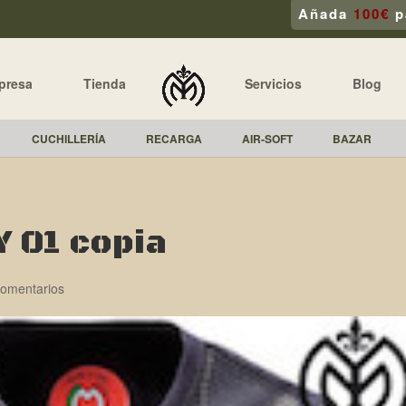
Añada
100€
p
presa
Tienda
Servicios
Blog
CUCHILLERÍA
RECARGA
AIR-SOFT
BAZAR
 01 copia
omentarios