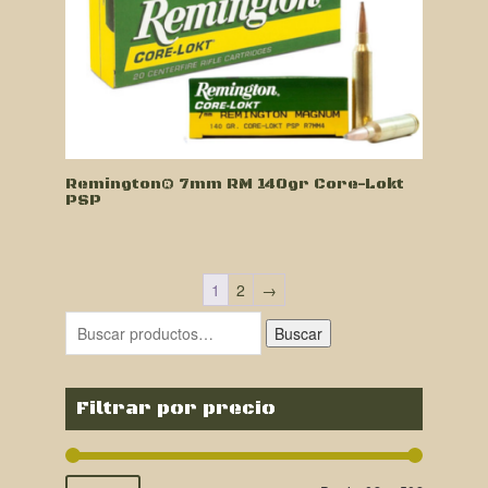
Remington® 7mm RM 140gr Core-Lokt
PSP
1
2
→
Buscar
Filtrar por precio