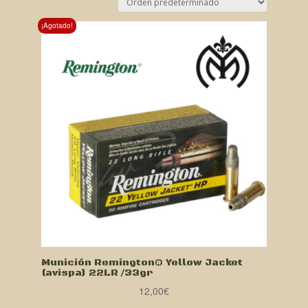
¡Agotado!
Munición Remington® Yellow Jacket
(avispa) 22LR /33gr
12,00
€