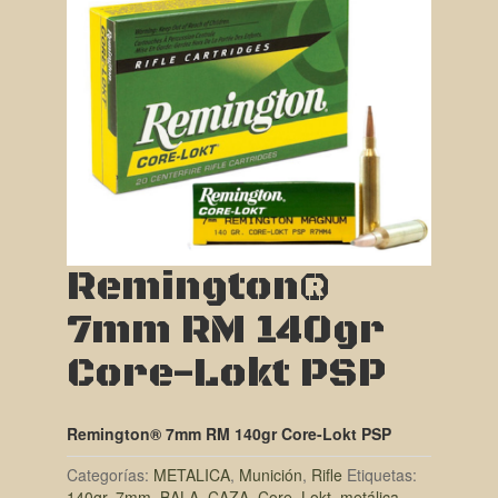
Remington®
7mm RM 140gr
Core-Lokt PSP
Remington® 7mm RM 140gr Core-Lokt PSP
Categorías:
METALICA
,
Munición
,
Rifle
Etiquetas:
140gr
,
7mm
,
BALA
,
CAZA
,
Core
,
Lokt
,
metálica
,