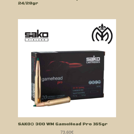
24/28gr
SAKO® 300 WM GameHead Pro 165gr
73,60
€