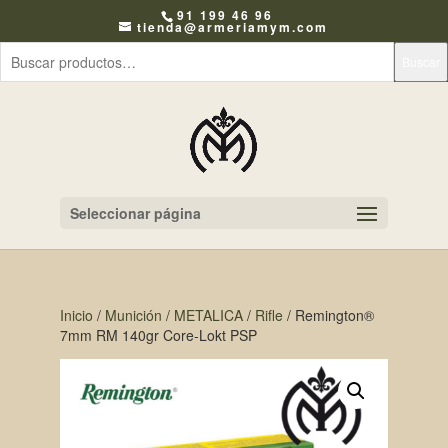
91 199 46 96
tienda@armeriamym.com
Buscar
Seleccionar página
Inicio
/
Munición
/
METALICA
/
Rifle
/ Remington®
7mm RM 140gr Core-Lokt PSP