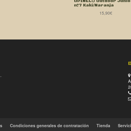
OPINEL® Outdoor Junio
nº7 Kaki/Naranja
15,90
€
.
A
2
es
Condiciones generales de contratación
Tienda
Servic