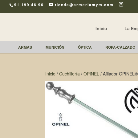
91 199 46 96
tienda@armeriamym.com
Inicio
La Em
ARMAS
MUNICIÓN
ÓPTICA
ROPA-CALZADO
Inicio
/
Cuchillería
/
OPINEL
/ Afilador OPINEL®