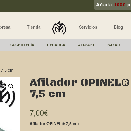
Añada
100€
p
presa
Tienda
Servicios
Blog
CUCHILLERÍA
RECARGA
AIR-SOFT
BAZAR
 7,5 cm
Afilador OPINEL®
7,5 cm
7,00
€
Afilador OPINEL® 7,5 cm