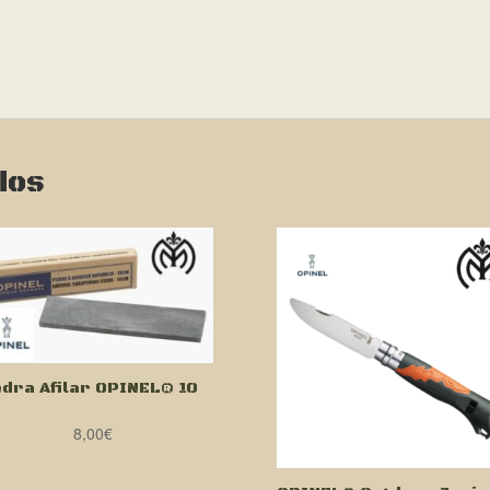
dos
edra Afilar OPINEL® 10
m
8,00
€