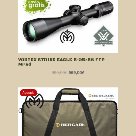
VORTEX STRIKE EAGLE 5-25×56 FFP
Mrad
El
El
999,00
€
969,00
€
precio
precio
original
actual
era:
es:
¡Agotado!
999,00€.
969,00€.