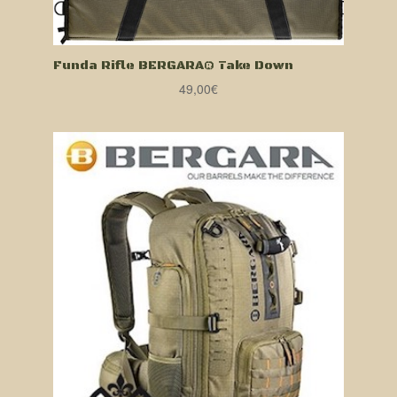
Funda Rifle BERGARA® Take Down
49,00
€