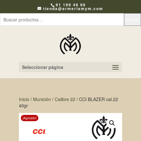
91 199 46 96
tienda@armeriamym.com
Buscar
Seleccionar página
Inicio
/
Munición
/
Calibre 22
/ CCI BLAZER cal.22
40gr
¡Agotado!