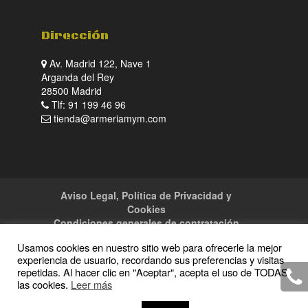
Dirección
Av. Madrid 122, Nave 1
Arganda del Rey
28500 Madrid
Tlf: 91 199 46 96
tienda@armeriamym.com
Aviso Legal, Política de Privacidad y
Cookies
Condiciones generales de contratación
Tienda
Servicios
Sitemap
Contacto
Usamos cookies en nuestro sitio web para ofrecerle la mejor
experiencia de usuario, recordando sus preferencias y visitas
repetidas. Al hacer clic en "Aceptar", acepta el uso de TODAS
las cookies.
Leer más
Copyright · 2016 Armeria M y M · Todos los