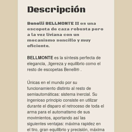
Descripción
Benelli BELLMONTE II
es una
escopeta de caza robusta pero
a la vez liviana con un
mecanismo sencillo y muy
eficiente.
BELLMONTE
es la síntesis perfecta de
elegancia, ,ligereza y equilibrio como el
resto de escopetas Benelli® .
Únicas en el mundo por su
funcionamiento distinto al resto de
semiautomáticas: sistema inercial. Su
ingenioso principio consiste en utilizar
durante el disparo el retroceso de toda el
arma para el automatismo de sus
movimientos, aportando así las
siguientes ventajas: máxima rapidez en
el tiro, gran equilibrio y precisión, máxima