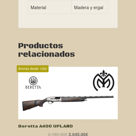
Material
Madera y ergal
Productos
relacionados
Ahorras desde 105€
Beretta A400 UPLAND
El
El
2.150,00
€
2.045,00
€