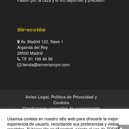
Dirección
Av. Madrid 122, Nave 1
Arganda del Rey
28500 Madrid
Tlf: 91 199 46 96
tienda@armeriamym.com
Aviso Legal, Política de Privacidad y
Cookies
Condiciones generales de contratación
Tienda
Servicios
Sitemap
Contacto
Usamos cookies en nuestro sitio web para ofrecerle la mejor
experiencia de usuario, recordando sus preferencias y visitas
repetidas. Al hacer clic en "Aceptar", acepta el uso de TODAS