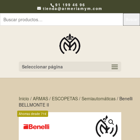
91 199 46 96
tienda@armeriamym.com
Buscar
Seleccionar página
Inicio
/
ARMAS
/
ESCOPETAS
/
Semiautomáticas
/ Benelli
BELLMONTE II
Ahorras desde 71€