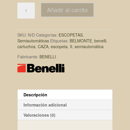
Añadir al carrito
SKU:
N/D
Categorías:
ESCOPETAS
,
Semiautomáticas
Etiquetas:
BELMONTE
,
benelli
,
cartuchos
,
CAZA
,
escopeta
,
II
,
semiautomática
Fabricante:
BENELLI
Descripción
Información adicional
Valoraciones (0)