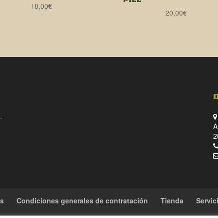
PIEL
18,00
€
20,00
€
.
A
2
es
Condiciones generales de contratación
Tienda
Servic