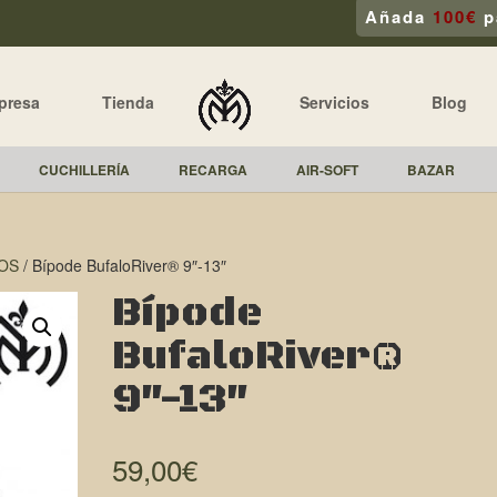
Añada
100€
p
presa
Tienda
Servicios
Blog
CUCHILLERÍA
RECARGA
AIR-SOFT
BAZAR
OS
/ Bípode BufaloRiver® 9″-13″
Bípode
BufaloRiver®
9″-13″
59,00
€