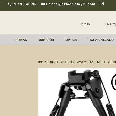
91 199 46 96
tienda@armeriamym.com
Inicio
La Em
ARMAS
MUNICIÓN
ÓPTICA
ROPA-CALZADO
Inicio
/
ACCESORIOS Caza y Tiro
/
ACCESORI