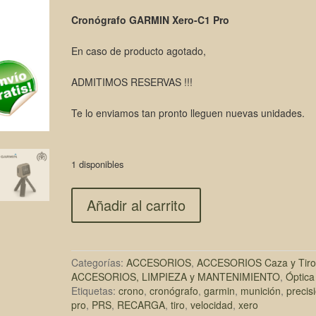
precio
precio
Cronógrafo GARMIN Xero-C1 Pro
original
actual
En caso de producto agotado,
era:
es:
599,00€.
499,00€.
ADMITIMOS RESERVAS !!!
Te lo enviamos tan pronto lleguen nuevas unidades.
1 disponibles
Añadir al carrito
Categorías:
ACCESORIOS
,
ACCESORIOS Caza y Tiro
ACCESORIOS, LIMPIEZA y MANTENIMIENTO
,
Óptica
Etiquetas:
crono
,
cronógrafo
,
garmin
,
munición
,
precis
pro
,
PRS
,
RECARGA
,
tiro
,
velocidad
,
xero