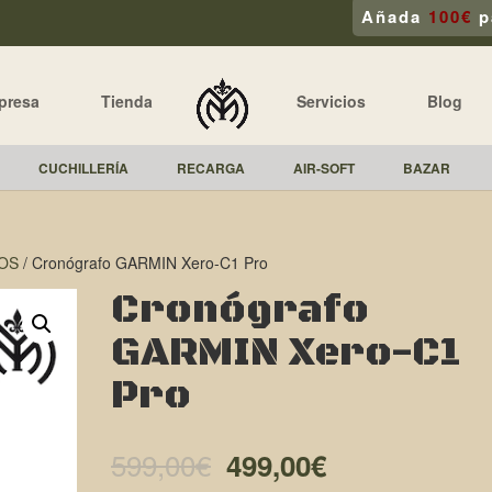
Añada
100€
p
presa
Tienda
Servicios
Blog
CUCHILLERÍA
RECARGA
AIR-SOFT
BAZAR
OS
/ Cronógrafo GARMIN Xero-C1 Pro
Cronógrafo
GARMIN Xero-C1
Pro
El
El
599,00
€
499,00
€