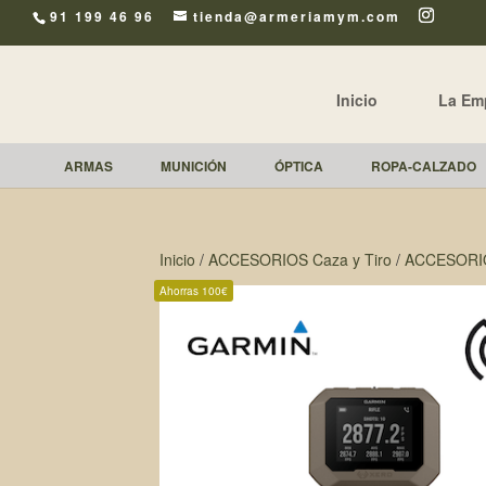
91 199 46 96
tienda@armeriamym.com
Inicio
La Em
ARMAS
MUNICIÓN
ÓPTICA
ROPA-CALZADO
Inicio
/
ACCESORIOS Caza y Tiro
/
ACCESORI
Ahorras 100€