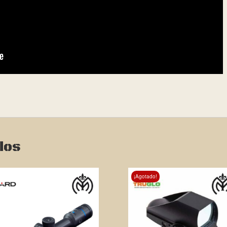
dos
¡Agotado!