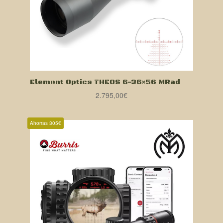
Element Optics THEOS 6-36×56 MRad
2.795,00
€
Ahorras 305€