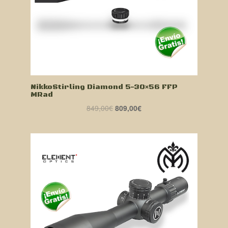
NikkoStirling Diamond 5-30×56 FFP
MRad
El
El
849,00
€
809,00
€
precio
precio
original
actual
era:
es:
849,00€.
809,00€.