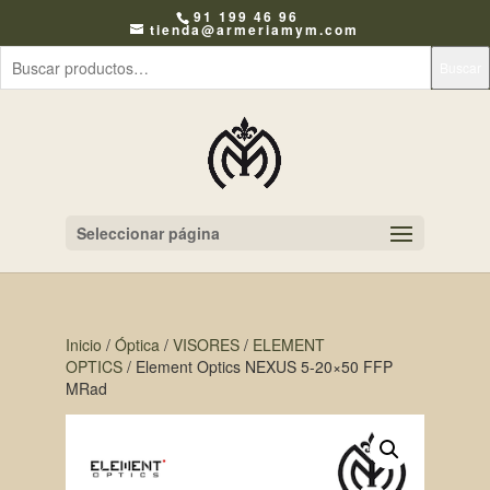
91 199 46 96
tienda@armeriamym.com
Buscar
Seleccionar página
Inicio
/
Óptica
/
VISORES
/
ELEMENT
OPTICS
/ Element Optics NEXUS 5-20×50 FFP
MRad