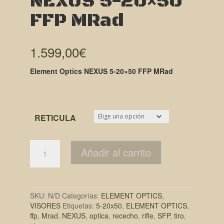
NEXUS 5-20×50
FFP MRad
1.599,00
€
Element Optics NEXUS 5-20×50 FFP MRad
RETICULA
Añadir al carrito
SKU:
N/D
Categorías:
ELEMENT OPTICS
,
VISORES
Etiquetas:
5-20x50
,
ELEMENT OPTICS
,
ffp
,
Mrad
,
NEXUS
,
optica
,
rececho
,
rifle
,
SFP
,
tiro
,