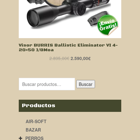
Visor BURRIS Ballistic Eliminator VI 4-
20×50 1/8Moa
El
El
2.895,00
€
2.590,00
€
precio
precio
original
actual
era:
es:
Buscar
2.895,00€.
2.590,00€.
Productos
AIR-SOFT
BAZAR
PERROS